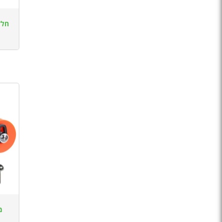
חלק
מ