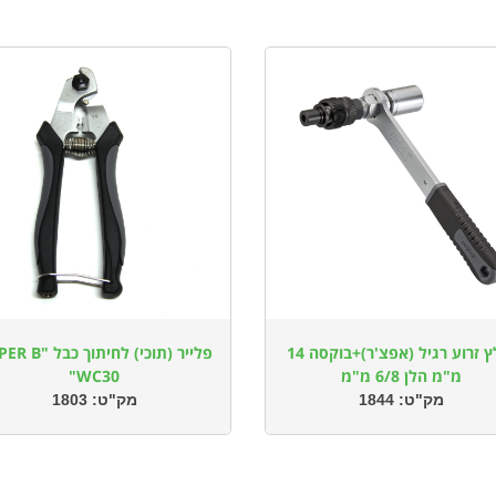
חולץ זרוע רגיל (אפצ'ר)+בוקסה 14
פלייר (תוכי) לחיתוך כב
מ"מ הלן 6/8 מ"מ
WC30"
מק"ט:
1844
מק"ט:
1803