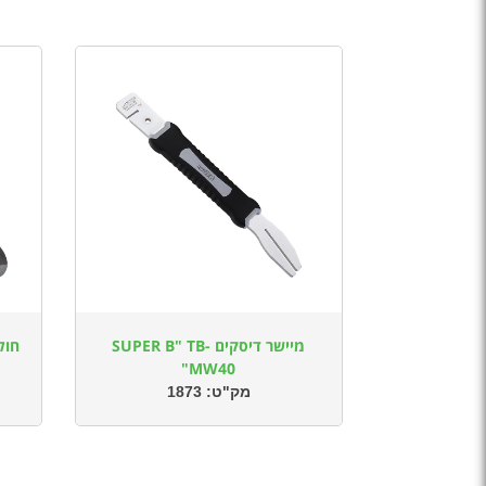
מיישר דיסקים SUPER B" TB-
MW40"
מק"ט:
1873